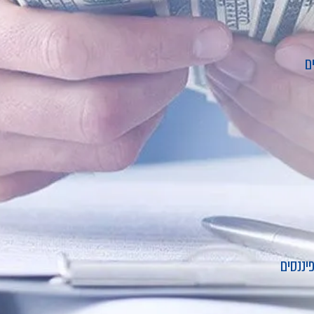
ם
פיננסים