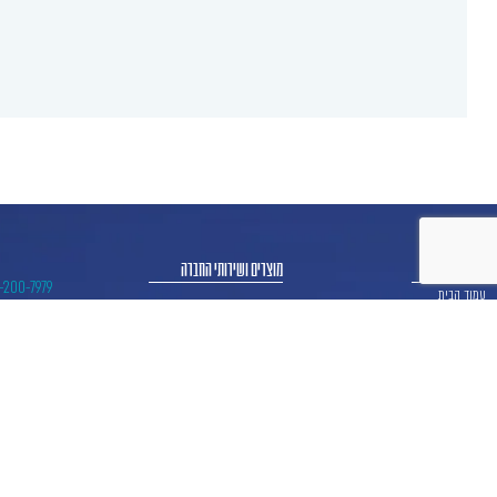
אודותינו
מוצרים ושירותי החברה
-200-7979
עמוד הבית
משכנתא
מוצרים ושירותי החברה
לתשל
משכנתא הפוכה
אודותינו
איחוד הלוואות
מאמרים
גיוס הון
ניווט מקלדת
ביטול הבהובים
מונוכרום
ספיה
פורופ פיננסים
גופן קריא
הגדלת גופן
הקטנת גופן
הגדלת מסך