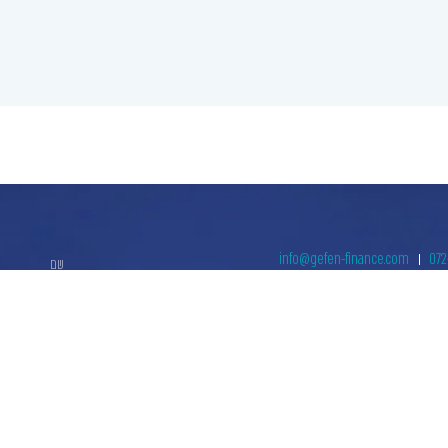
info@gefen-finance.com
072
ום >
ניגודיות גבוהה
שחור צהוב
היפוך צבעים
הדגשת כותרות
הקטנת מסך
סמן גדול
סמן שחור
מצב קריאה